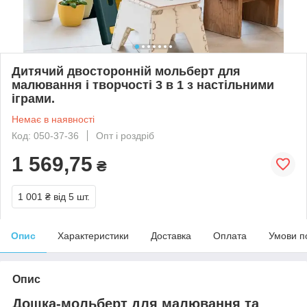
Дитячий двосторонній мольберт для
малювання і творчості 3 в 1 з настільними
іграми.
Немає в наявності
Код: 050-37-36
Опт і роздріб
1 569,75
₴
1 001 ₴
від 5 шт.
Опис
Характеристики
Доставка
Оплата
Умови п
Опис
Дошка-мольберт для малювання та