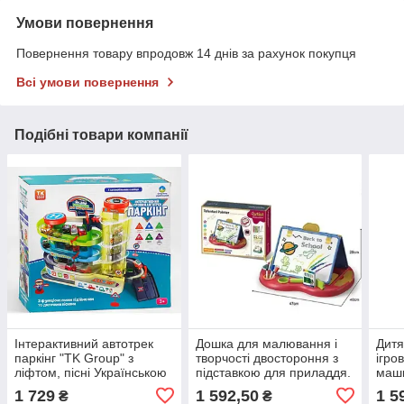
Умови повернення
Повернення товару впродовж 14 днів за рахунок покупця
Всі умови повернення
Подібні товари компанії
Інтерактивний автотрек
Дошка для малювання і
Дитя
паркінг "TK Group" з
творчості двостороння з
ігро
ліфтом, пісні Українською
підставкою для приладдя.
маши
мовою ТК-79920
сорт
1 729
1 592,50
1 5
₴
₴