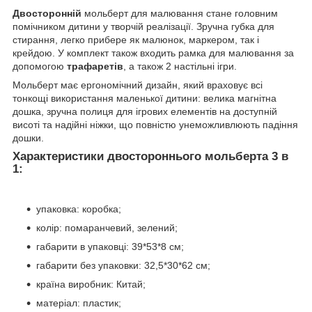
Двосторонній
мольберт для малювання стане головним
помічником дитини у творчій реалізації. Зручна губка для
стирання, легко прибере як малюнок, маркером, так і
крейдою. У комплект також входить рамка для малювання за
допомогою
трафаретів
, а також 2 настільні ігри.
Мольберт має ергономічний дизайн, який враховує всі
тонкощі використання маленької дитини: велика магнітна
дошка, зручна полиця для ігрових елементів на доступній
висоті та надійні ніжки, що повністю унеможливлюють падіння
дошки.
Характеристики двостороннього мольберта 3 в
1:
упаковка: коробка;
колір: помаранчевий, зелений;
габарити в упаковці: 39*53*8 см;
габарити без упаковки: 32,5*30*62 см;
країна виробник: Китай;
матеріал: пластик;