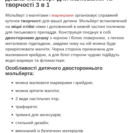
творчості 3 в 1
Мольберт з магнітами і
маркерами
організовує справжній
куточок
творчост
і для вашої дитини. Мольберт встановлений
на
міцні стійкі
ніжки і доповнений в нижній частині поличкою
для письмового приладдя. Конструкція поєднує в собі
двосторонню дошку
з чорною і білою поверхнею, з легкою
металевою підкладкою, завдяки чому на ній можна буде
прикріплювати магніти. Чорна сторона призначена для
малювання крейдою, а для білої сторони чудово підійдуть
водні маркери та фломастери.
Особливості дитячого двостороннього
мольберта:
можна малювати маркерами і крейдою;
можна кріпити магніти;
2 види настільних ігор;
трафарети;
тримачі для аксесуарів;
стильний дизайн;
виконаний із безпечних матеріалів.