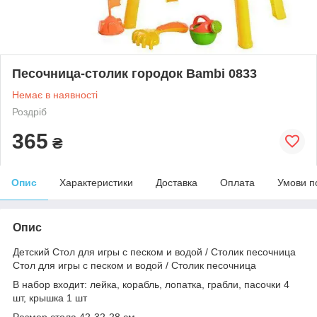
Песочница-столик городок Bambi 0833
Немає в наявності
Роздріб
365
₴
Опис
Характеристики
Доставка
Оплата
Умови п
Опис
Детский Стол для игры с песком и водой / Столик песочница
Стол для игры с песком и водой / Столик песочница
В набор входит: лейка, корабль, лопатка, грабли, пасочки 4
шт, крышка 1 шт
Размер стола 42-32-28 см