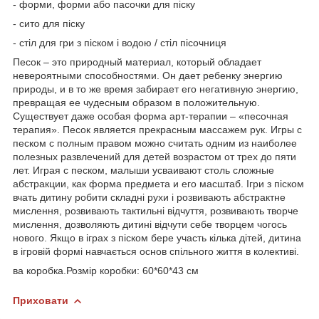
- форми, форми або пасочки для піску
- сито для піску
- стіл для гри з піском і водою / стіл пісочниця
Песок – это природный материал, который обладает
невероятными способностями. Он дает ребенку энергию
природы, и в то же время забирает его негативную энергию,
превращая ее чудесным образом в положительную.
Существует даже особая форма арт-терапии – «песочная
терапия». Песок является прекрасным массажем рук. Игры с
песком с полным правом можно считать одним из наиболее
полезных развлечений для детей возрастом от трех до пяти
лет. Играя с песком, малыши усваивают столь сложные
абстракции, как форма предмета и его масштаб. Ігри з піском
вчать дитину робити складні рухи і розвивають абстрактне
мислення, розвивають тактильні відчуття, розвивають творче
мислення, дозволяють дитині відчути себе творцем чогось
нового. Якщо в іграх з піском бере участь кілька дітей, дитина
в ігровій формі навчається основ спільного життя в колективі.
ва коробка.Розмір коробки: 60*60*43 см
Приховати