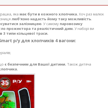
грашка, яка
має бути в кожного хлопчика.
Хоч раз малюк
лізниця
люб'язно надасть йому таку можливість
.
есуватися залізницею
. У самому
паровозику
ітло прожектора та реалістичний дим.
У наборі ви
 3 типи кільцевої траси.
mart р/у для хлопчиків 4 вагони:
;
ріалів;
 що
є безпечним для Вашої дитини.
Також дитяча
хлопчика.