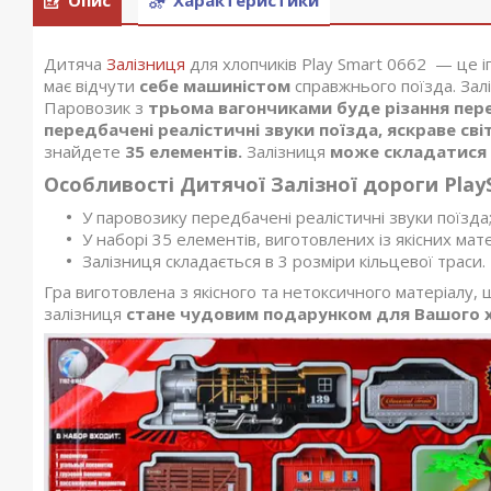
Дитяча
Залізниця
для хлопчиків Play Smart 0662 — це і
має відчути
себе машиністом
справжнього поїзда. За
Паровозик з
трьома вагончиками буде різання пер
передбачені реалістичні звуки поїзда,
яскраве св
знайдете
35 елементів.
Залізниця
може складатися в
Особливості Дитячої Залізної дороги PlayS
У паровозику передбачені реалістичні звуки поїзда
У наборі 35 елементів, виготовлених із якісних мате
Залізниця складається в 3 розміри кільцевої траси.
Гра виготовлена з якісного та нетоксичного матеріалу,
залізниця
стане чудовим подарунком для Вашого 