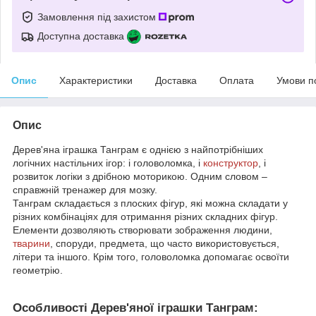
Замовлення під захистом
Доступна доставка
Опис
Характеристики
Доставка
Оплата
Умови п
Опис
Дерев'яна іграшка Танграм є однією з найпотрібніших
логічних настільних ігор: і головоломка, і
конструктор
, і
розвиток логіки з дрібною моторикою. Одним словом –
справжній тренажер для мозку.
Танграм складається з плоских фігур, які можна складати у
різних комбінаціях для отримання різних складних фігур.
Елементи дозволяють створювати зображення людини,
тварини
, споруди, предмета, що часто використовується,
літери та іншого. Крім того, головоломка допомагає освоїти
геометрію.
Особливості Дерев'яної іграшки Танграм: