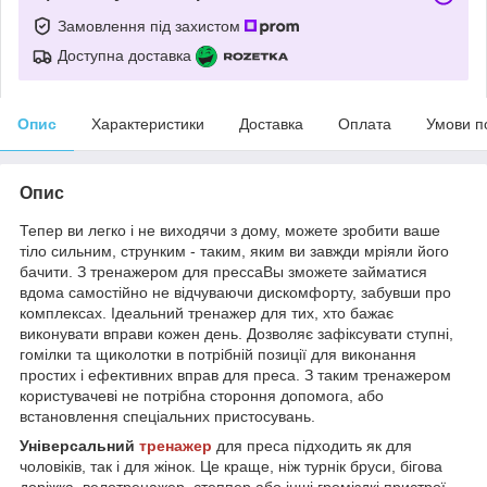
Замовлення під захистом
Доступна доставка
Опис
Характеристики
Доставка
Оплата
Умови п
Опис
Тепер ви легко і не виходячи з дому, можете зробити ваше
тіло сильним, струнким - таким, яким ви завжди мріяли його
бачити. З тренажером для прессаВы зможете займатися
вдома самостійно не відчуваючи дискомфорту, забувши про
комплексах. Ідеальний тренажер для тих, хто бажає
виконувати вправи кожен день. Дозволяє зафіксувати ступні,
гомілки та щиколотки в потрібній позиції для виконання
простих і ефективних вправ для преса. З таким тренажером
користувачеві не потрібна стороння допомога, або
встановлення спеціальних пристосувань.
Універсальний
тренажер
для преса підходить як для
чоловіків, так і для жінок. Це краще, ніж турнік бруси, бігова
доріжка, велотренажер, степпер або інші громіздкі пристрої.