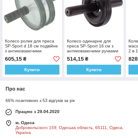
Колесо ролик для преса
Колесо одинарне для
Коле
SP-Sport d 18 см подвійне
преса SP-Sport 16 см з
маса
з антиковзаючими
антиковзаючими ручками
2 в 
ручками
605,15
514,15
828
₴
₴
Купити
Купити
Про нас
66% позитивних з 53 відгуків за рік
Працює з 29.04.2020
м. Одеса
Добровольского 159, Одеська область, 65111, Одеса,
Україна