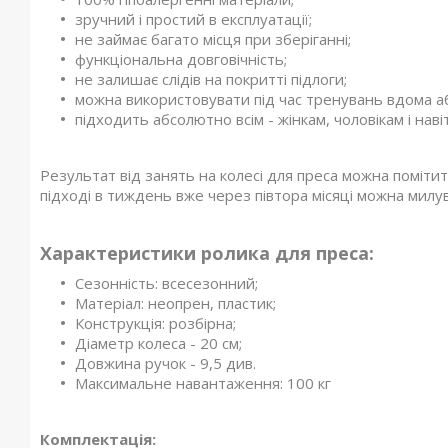
зручний і простий в експлуатації;
не займає багато місця при зберіганні;
функціональна довговічність;
не залишає слідів на покритті підлоги;
можна використовувати під час тренувань вдома а
підходить абсолютно всім - жінкам, чоловікам і наві
Результат від занять на колесі для преса можна поміти
підході в тиждень вже через півтора місяці можна милув
Характеристики ролика для преса:
Сезонність: всесезонний;
Матеріал: неопрен, пластик;
Конструкція: розбірна;
Діаметр колеса - 20 см;
Довжина ручок - 9,5 див.
Максимальне навантаження: 100 кг
Комплектація: