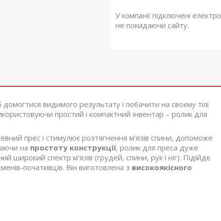
У компанії підключені електр
не покидаючи сайту.
 домогтися видимого результату і побачити на своєму тілі
икористовуючи простий і компактний інвентар – ролик для
евний прес і стимулює розтягнення м'язів спини, допоможе
жаючи на
простоту конструкції
, ролик для преса дуже
й широкий спектр м'язів (грудей, спини, рук і ніг). Підійде
менів-початківців. Він виготовлена з
високоякісного