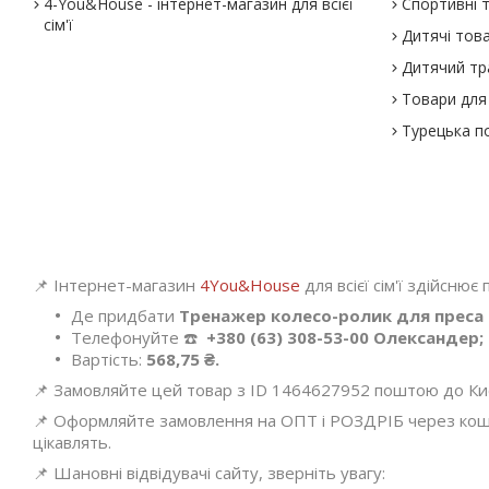
4-You&House - інтернет-магазин для всієї
Спортивні 
сім'ї
Дитячі тов
Дитячий тр
Товари для 
Турецька п
📌 Інтернет-магазин
4You&House
для всієї сім'ї здійснює
Де придбати
Тренажер колесо-ролик для преса (
Телефонуйте ☎️
+380 (63) 308-53-00 Олександер;
Вартість:
568,75 ₴.
📌 Замовляйте цей товар з ID 1464627952 поштою до Києва
📌 Оформляйте замовлення на ОПТ і РОЗДРІБ через кошик
цікавлять.
📌 Шановні відвідувачі сайту, зверніть увагу: