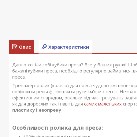
Опис
Характеристики
Давно хотіли собі кубики преса? Все у Ваших руках! Щоб
бажані кубики преса, необхідно регулярно займатися, в
преса.
Тренажер-ролик (колесо) для преса чудово зміцнює чер
поліпшити рельєф, зміцнити руки і м'язи стегон. Незва
ефективним снарядом, оскільки під час тренувань задіяни
як для дорослих так і навіть для
самих маленьких
спортс
пластику і неопрену
Особливості ролика для преса:
100% гіпоалергенні матеріали;