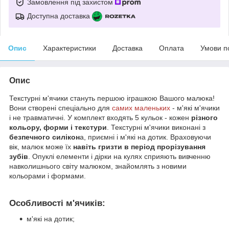
Замовлення під захистом
Доступна доставка
Опис
Характеристики
Доставка
Оплата
Умови п
Опис
Текстурні м'ячики стануть першою іграшкою Вашого малюка!
Вони створені спеціально для
самих маленьких
- м'які м'ячики
і не травматичні. У комплект входять 5 кульок - кожен
різного
кольору, форми і текстури
. Текстурні м'ячики виконані з
безпечного силікон
а, приємні і м'які на дотик. Враховуючи
вік, малюк може їх
навіть гризти в період прорізування
зубів
. Опуклі елементи і дірки на кулях сприяють вивченню
навколишнього світу малюком, знайомлять з новими
кольорами і формами.
Особливості м'ячиків:
м'які на дотик;