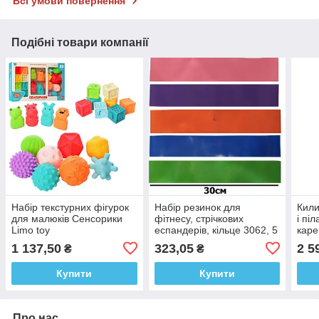
Всі умови повернення
Подібні товари компанії
Набір текстурних фігурок
Набір резинок для
Кили
для малюків Сенсорики
фітнесу, стрічкових
і пі
Limo toy
еспандерів, кільце 3062, 5
каре
шт в мішечку
mat)
1 137,50
323,05
2 5
₴
₴
Купити
Купити
Про нас