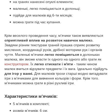
на гранях нанесені опуклі елементи;
маленькі, легко поміщаються в долоньці;
підійде для малюків від 6-ти місяців;
можна грати під час купання.
Крім веселого проведення часу, м'ячики також виявляються
сприятливий вплив на розвиток навичок малюк
а.
Завдяки різним текстурам граней іграшка сприяє розвитку
мислення, координації рухів, дрібної моторики рук і органів
чуття. Маленькі м'ячики
легко поміщаються
в долоньках
малюка, він зможе класти їх одного на одного або грати як
конструктором
. Їх
легко стискати і м'яти
- таким чином
малюк вчиться відчувати предмети і їх вага. Ідеально підійдуть
для ігор у ванні.
Для малюків трохи старші модно вигадувати
ігри з м'ячиками для вивчення кольорів і форм. Крім того.
м'ячиками можна грати в різні рухливі ігри.
Характеристики м'ячиків:
5 м'ячиків в комплекті;
розмір м'ячиків: 6 см;