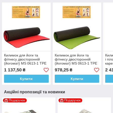
Килимок для йоги та
Килимок для йоги та
Кили
фітнесу двосторонній
фітнесу двосторонній
і пі
(йогомат) MS 0613-1 TPE
(йогомат) MS 0613-1 TPE
каре
183-61 см чорний з
183-61 см чорний з
mat)
1 137,50
978,25
2 4
₴
₴
червоним 6 мм
зеленим 6 мм
Купити
Купити
Акційні пропозиції та новинки
Подарунок
Подарунок