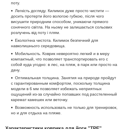
поту.
Легкість догляду. Килимок дуже просто чистити —
досить протерти його вологою губкою, після чого
висушити природним способом, уникаючи прямого
сонячного світла. На ньому не залишається сольових
розлучень від поту і плям.
Екологічна чистота. Килимок безпечний для
навколишнього середовища.
Мобильность. Коврик невероятно легкий и в меру
компактный, что позволяет транспортировать его с
собой куда угодно: в лес, на пляж, в парк или просто на
дачу.
Оптимальная толщина. Занятия на природе пройдут
с гарантированным комфортом, поскольку толщина
модели в 6 мм позволяет избежать неприятных
ощущений из-за случайно попавших под расстеленный
каремат камешек или веточку.
Возможность использовать не только для тренировок,
но и для отдыха на пляже.
Характеристики коврика для йоги "ТРЕ",