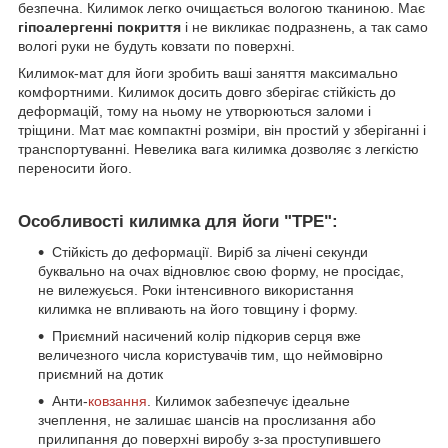
безпечна. Килимок легко очищається вологою тканиною. Має
гіпоалергенні покриття
і не викликає подразнень, а так само
вологі руки не будуть ковзати по поверхні.
Килимок-мат для йоги зробить ваші заняття максимально
комфортними. Килимок досить довго зберігає стійкість до
деформацій, тому на ньому не утворюються заломи і
тріщини. Мат має компактні розміри, він простий у зберіганні і
транспортуванні. Невелика вага килимка дозволяє з легкістю
переносити його.
Особливості килимка для йоги "ТРЕ":
Стійкість до деформації. Виріб за лічені секунди
буквально на очах відновлює свою форму, не просідає,
не вилежуєься. Роки інтенсивного використання
килимка не впливають на його товщину і форму.
Приємний насичений колір підкорив серця вже
величезного числа користувачів тим, що неймовірно
приємний на дотик
Анти-
ковзання
. Килимок забезпечує ідеальне
зчеплення, не залишає шансів на прослизання або
прилипання до поверхні виробу з-за проступившего