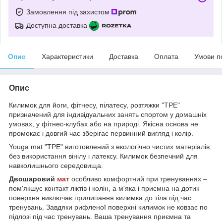
Замовлення під захистом
Доступна доставка
Опис
Характеристики
Доставка
Оплата
Умови п
Опис
Килимок для йоги, фітнесу, пілатесу, розтяжки "ТРЕ"
призначений для індивідуальних занять спортом у домашніх
умовах, у фітнес-клубах або на природі. Якісна основа не
промокає і довгий час зберігає первинний вигляд і колір.
Youga mat "TPE" виготовлений з екологічно чистих матеріалів
без використання вінілу і латексу. Килимок безпечний для
навколишнього середовища.
Двошаровий
мат
особливо комфортний при тренуваннях –
пом'якшує контакт ліктів і колін, а м'яка і приємна на дотик
поверхня виключає прилипання килимка до тіла під час
тренувань. Завдяки рифленої поверхні килимок не ковзає по
підлозі під час тренувань. Ваша тренування приємна та