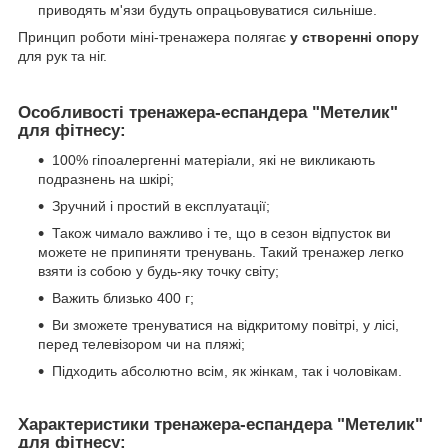
приводять м'язи будуть опрацьовуватися сильніше.
Принцип роботи міні-тренажера полягає
у створенні опору
для рук та ніг.
Особливості тренажера-еспандера "Метелик"
для фітнесу:
100% гіпоалергенні матеріали, які не викликають
подразнень на шкірі;
Зручний і простий в експлуатації;
Також чимало важливо і те, що в сезон відпусток ви
можете не припиняти тренувань. Такий тренажер легко
взяти із собою у будь-яку точку світу;
Важить близько 400 г;
Ви зможете тренуватися на відкритому повітрі, у лісі,
перед телевізором чи на пляжі;
Підходить абсолютно всім, як жінкам, так і чоловікам.
Характеристики тренажера-еспандера "Метелик"
для фітнесу: