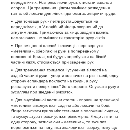
передпліччях. Розпрямляючи руки, стискати важіль з
опором. Ця тренування цілком замінює розведення
гантелей лежачи для жінок і допомагає зміцнити груди.
Для тонізації рук - петлі розташовуються на
передпліччях, а V-подібний кінець звернений до
зігнутим ліктів. Тримаючись за кінці, зводити важіль,
намагаючись не змінювати траєкторію руху ліктів.
При зміцненні плечей і ключиці - перевернути
«метелика», зберігаючи руки в попередньому
положенні. Крила, які будуть перебувати на бічній
частині ліктя, стискаються при зведенні рук.
Для тренування трицепса і усунення в'ялості на
задній частині руки - уперти ковпачок на рівні талії, одну
сторону еспандера покласти на груди, а руку
розташувати поверх іншої його сторони. Опускати руку з
зусиллям при зведенні рукояток.
Для внутрішньої частини стегон - вправи на тренажері
«метелик» виконуються сидячи або лежачи на боці.
Якщо затискати крила між стегнами в положенні сидячи,
то мускулатура прокачується рівномірно. Якщо лягти на
одну сторону, затискаючи «метелика», то зусилля
переносяться на ногу, яка знаходиться зверху, тому що