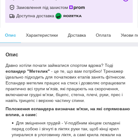
Замовлення під захистом
Доступна доставка
Опис
Характеристики
Доставка
Оплата
Умови п
Опис
Давно хотіли почати займатися спортом вдома? Тоді
еспандер "Метелик"
- це те, що вам потрібно! Тренажер
ідеально підходить для початкових етапів занять фітнесом.
Еспандер метелик працює на стиск і дозволяє опрацювати
практично всі групи м'язів, які працюють на скорочення,
включаючи грудні м'язи, біцепс, стегна, плечі, руки, прес і
навіть трицепс і верхню частину спини.
Положення еспандера визначає м'язи, на які спрямовано
вплив, а саме:
Для зміцнення грудей - V-подібним кінцем складені
перед собою і зігнуті в ліктях руки так, щоб кінці крил
упиралися в улоговинку ліктя, а самі крила лежали на