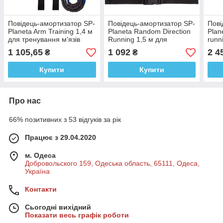
Повідець-амортизатор SP-
Повідець-амортизатор SP-
Пові
Planeta Arm Training 1,4 м
Planeta Random Direction
Plane
для тренування м'язів
Running 1,5 м для
runn
тренування м'язів
трен
1 105,65
1 092
2 4
₴
₴
Купити
Купити
Про нас
66% позитивних з 53 відгуків за рік
Працює з 29.04.2020
м. Одеса
Добровольского 159, Одеська область, 65111, Одеса,
Україна
Контакти
Сьогодні вихідний
Показати весь графік роботи