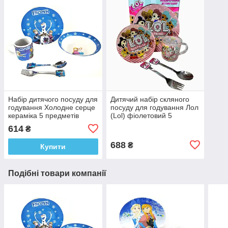
Набір дитячого посуду для
Дитячий набір скляного
годування Холодне серце
посуду для годування Лол
кераміка 5 предметів
(Lol) фіолетовий 5
Сніговик
предметів Metr+
614
₴
688
₴
Купити
Подібні товари компанії