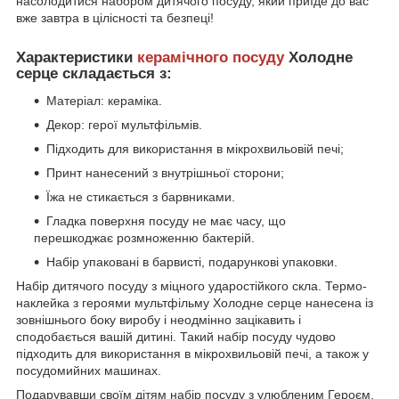
насолодитися набором дитячого посуду, який приїде до вас
вже завтра в цілісності та безпеці!
Характеристики
керамічного посуду
Холодне
серце складається з:
Матеріал: кераміка.
Декор: герої мультфільмів.
Підходить для використання в мікрохвильовій печі;
Принт нанесений з внутрішньої сторони;
Їжа не стикається з барвниками.
Гладка поверхня посуду не має часу, що
перешкоджає розмноженню бактерій.
Набір упаковані в барвисті, подарункові упаковки.
Набір дитячого посуду з міцного ударостійкого скла. Термо-
наклейка з героями мультфільму Холодне серце нанесена із
зовнішнього боку виробу і неодмінно зацікавить і
сподобається вашій дитині. Такий набір посуду чудово
підходить для використання в мікрохвильовій печі, а також у
посудомийних машинах.
Подарувавши своїм дітям набір посуду з улюбленим Героєм,