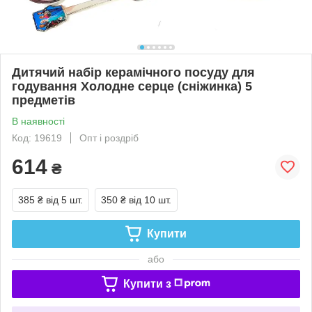
Дитячий набір керамічного посуду для
годування Холодне серце (сніжинка) 5
предметів
В наявності
Код: 19619
Опт і роздріб
614
₴
385 ₴
від 5 шт.
350 ₴
від 10 шт.
Купити
або
Купити з