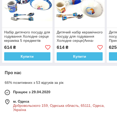
Набір дитячого посуду для
Дитячий набір керамічного
Дитя
годування Холодне серце
посуду для годування
посу
кераміка 5 предметів
Холодне серце(Анна-
Прин
Сніговик
Ельза) 5 предметів
(Pri
614
614
625
₴
₴
пре
Купити
Купити
Про нас
66% позитивних з 53 відгуків за рік
Працює з 29.04.2020
м. Одеса
Добровольского 159, Одеська область, 65111, Одеса,
Україна