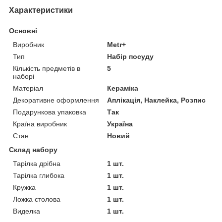
Характеристики
Основні
Виробник
Metr+
Тип
Набір посуду
Кількість предметів в
5
наборі
Матеріал
Кераміка
Декоративне оформлення
Аплікація, Наклейка, Розпис
Подарункова упаковка
Так
Країна виробник
Україна
Стан
Новий
Склад набору
Тарілка дрібна
1 шт.
Тарілка глибока
1 шт.
Кружка
1 шт.
Ложка столова
1 шт.
Виделка
1 шт.