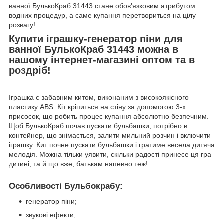
ванної БулькоКраб 31443 стане обов'язковим атрибутом
водних процедур, а саме купання перетвориться на цілу
розвагу!
Купити іграшку-генератор піни для
ванної БулькоКраб 31443 можна в
нашому інтернет-магазині оптом та в
роздріб!
Іграшка є забавним китом, виконаним з високоякісного
пластику АBS. Кіт кріпиться на стіну за допомогою 3-х
присосок, що робить процес купання абсолютно безпечним.
Щоб БулькоКраб почав пускати бульбашки, потрібно в
контейнер, що знімається, залити мильний розчин і включити
іграшку. Кит почне пускати бульбашки і гратиме весела дитяча
мелодія. Можна тільки уявити, скільки радості принесе ця гра
дитині, та й що вже, батькам напевно теж!
Особливості Бульбокрабу:
генератор піни;
звукові ефекти,