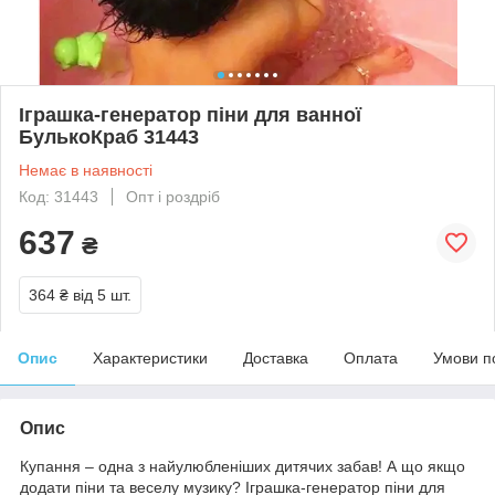
Іграшка-генератор піни для ванної
БулькоКраб 31443
Немає в наявності
Код: 31443
Опт і роздріб
637
₴
364 ₴
від 5 шт.
Опис
Характеристики
Доставка
Оплата
Умови п
Опис
Купання – одна з найулюбленіших дитячих забав! А що якщо
додати піни та веселу музику? Іграшка-генератор піни для