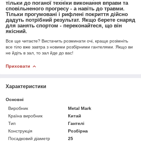
тільки до поганої техніки виконання вправи та
сповільненого прогресу - а навіть до травми.
Тільки прогумовані і рифлені покриття дійсно
дадуть потрібний результат. Якщо берете снаряд
для занять спортом - переконайтеся, що він
якісний.
Все ще читаєте? Вистачить розминати очі, краще розімніть
все тіло вже завтра з новими розбірними гантелями. Якщо ви
не йдіть в зал, то зал йде до вас!
Приховати
Характеристики
Основні
Виробник
Metal Mark
Країна виробник
Китай
Тип
Гантелі
Конструкція
Розбірна
Посадковий діаметр
25