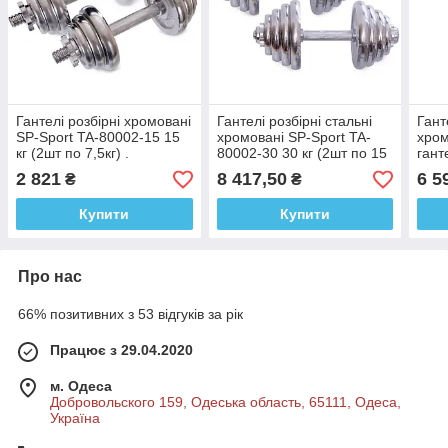
Гантелі розбірні хромовані
Гантелі розбірні стальні
Гант
SP-Sport TA-80002-15 15
хромовані SP-Sport TA-
хром
кг (2шт по 7,5кг) .
80002-30 30 кг (2шт по 15
гант
кг)
2 821
8 417,50
6 5
₴
₴
Купити
Купити
Про нас
66% позитивних з 53 відгуків за рік
Працює з 29.04.2020
м. Одеса
Добровольского 159, Одеська область, 65111, Одеса,
Україна