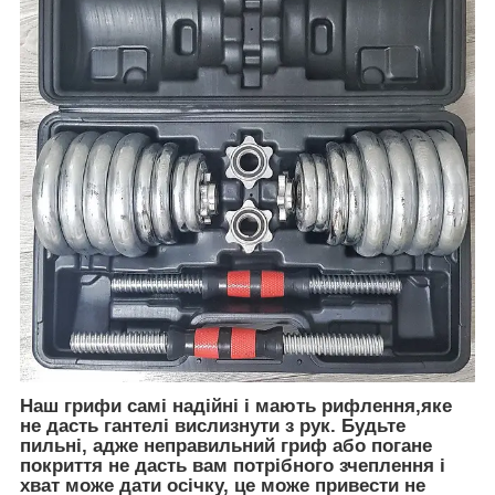
Наш грифи самі надійні і мають рифлення,яке
не дасть гантелі вислизнути з рук. Будьте
пильні, адже неправильний гриф або погане
покриття не дасть вам потрібного зчеплення і
хват може дати осічку, це може привести не