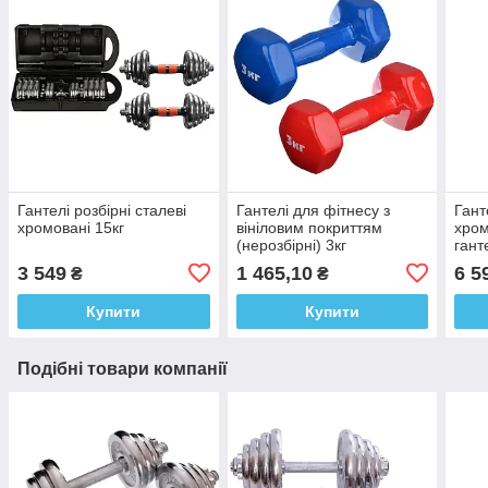
Гантелі розбірні сталеві
Гантелі для фітнесу з
Гант
хромовані 15кг
вініловим покриттям
хром
(нерозбірні) 3кг
гант
3 549
1 465,10
6 5
₴
₴
Купити
Купити
Подібні товари компанії