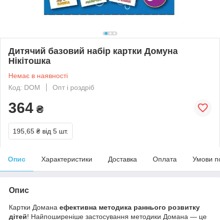
Дитячий базовий набір картки Домуна
Нікітошка
Немає в наявності
Код: DOM
Опт і роздріб
364
₴
195,65 ₴
від 5 шт.
Опис
Характеристики
Доставка
Оплата
Умови п
Опис
Картки Домана
ефективна методика раннього розвитку
дітей
! Найпоширеніше застосування методики Домана — це