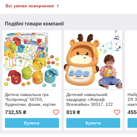
Всі умови повернення
Подібні товари компанії
Дитяча навчальна гра
Дитячий навчальний
Набі
"Колірленд" 56703,
кардрідер «Жираф
ZR 3
будиночки, фішки, картки
Всезнайка» 30317, 122
накл
із завданнями, 3+.
картки, 244 зображення,
732,55
819
455
₴
₴
18 тем навчання,
українська мова, 1,5 +.
Купити
Купити