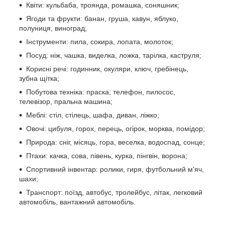
Квіти: кульбаба, троянда, ромашка, соняшник;
Ягоди та фрукти: банан, груша, кавун, яблуко,
полуниця, виноград;
Інструменти: пила, сокира, лопата, молоток;
Посуд: ніж, чашка, виделка, ложка, тарілка, каструля;
Корисні речі: годинник, окуляри, ключ, гребінець,
зубна щітка;
Побутова техніка: праска, телефон, пилосос,
телевізор, пральна машина;
Меблі: стіл, стілець, шафа, диван, ліжко;
Овочі: цибуля, горох, перець, огірок, морква, помідор;
Природа: сніг, місяць, гора, веселка, водоспад, сонце;
Птахи: качка, сова, півень, курка, пінгвін, ворона;
Спортивний інвентар: ролики, гиря, футбольний м'яч,
шахи;
Транспорт: поїзд, автобус, тролейбус, літак, легковий
автомобіль, вантажний автомобіль.