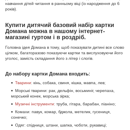
навчання дітей читання в ранньому віці (із народження до 6
років).
Купити дитячий базовий набір картки
Домана можна в нашому інтернет-
магазині гуртом і в роздріб.
Головна ідея Домана в тому, щоб показувати дитині все слово
цілком, багаторазово показуючи картки та вислуховуючи його
уголос, замість складання його з літер і слогів.
До набору картки Домана входить:
Тварини
: кінь, собака, свиня, кішка, мавпа, лев;
Морські тварини: рак, дельфін, восьминіг, черепаха,
морський конек, морська зірка;
Музичні інструменти
: труба, гітара, барабан, піаніно;
Комахи: павук, комар, бджола, метелик, гусениця,
сонечко;
Одяг: спідниця, штани, шапка, чоботи, рукавиці;