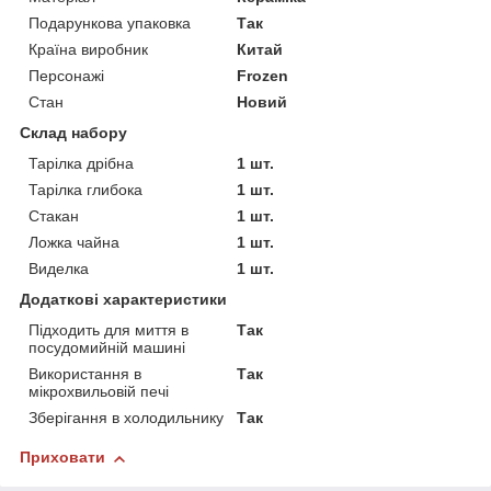
Подарункова упаковка
Так
Країна виробник
Китай
Персонажі
Frozen
Стан
Новий
Склад набору
Тарілка дрібна
1 шт.
Тарілка глибока
1 шт.
Стакан
1 шт.
Ложка чайна
1 шт.
Виделка
1 шт.
Додаткові характеристики
Підходить для миття в
Так
посудомийній машині
Використання в
Так
мікрохвильовій печі
Зберігання в холодильнику
Так
Приховати