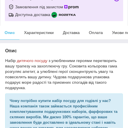
Замовлення під захистом
Доступна доставка
Опис
Характеристики
Доставка
Оплата
Умови п
Опис
Набір
дитячого посуду
з улюбленими героями перетворить
вашу трапезу на захоплюючу гру. Соковита кольорова гама
розгуляє апетит, а улюблені герої сконцентрують увагу та
повеселять вашу дитину. Чудова подарункова упаковка
подарує море радості та приємних спогадів від такого
подарунка.
Чому потрібно купити набір посуду для годівлі у нас?
Наша компанія також займається професійним
комплектуванням подарункових наборів, фарфорових та
скляних виробів. Ми даємо 100% гарантію, що ваше
замовлення буде доставлено в ідеальному стані і навіть
наша пошта не завадить вам насолодитися набором