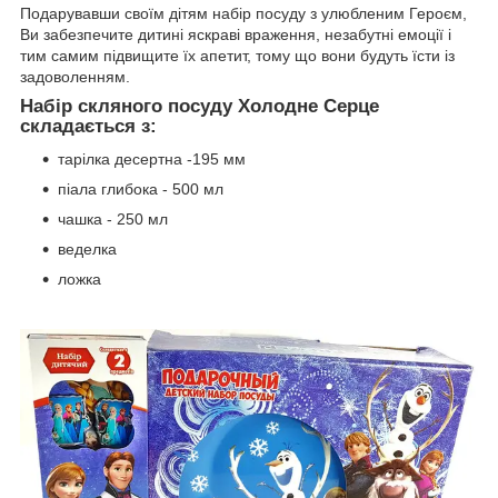
Подарувавши своїм дітям набір посуду з улюбленим Героєм,
Ви забезпечите дитині яскраві враження, незабутні емоції і
тим самим підвищите їх апетит, тому що вони будуть їсти із
задоволенням.
Набір скляного посуду Холодне Серце
складається з:
тарілка десертна -195 мм
піала глибока - 500 мл
чашка - 250 мл
веделка
ложка