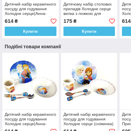
Дитячий набір керамічного
Дитячому набір столових
Дитя
посуду для годування
приладів Холодне серце
посу
Холодне серце(Анна-
вилка з ложкою для
Холо
Ельза) 5 предметів
годування
5 пр
614
175
614
₴
₴
Купити
Купити
Подібні товари компанії
Дитячий набір керамічного
Дитячий набір керамічного
Дитя
посуду для годування
посуду для годування
посу
Холодне серце(Анна-
Холодне серце (сніжинка)
Прин
Ельза) 5 предметів
5 предметів
(Pri